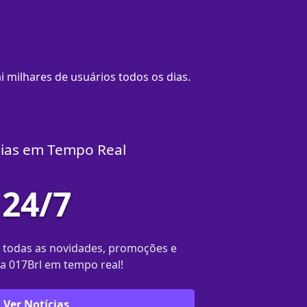
 milhares de usuários todos os dias.
cias em Tempo Real
24/7
e todas as novidades, promoções e
a 017Brl em tempo real!
Ver Notícias