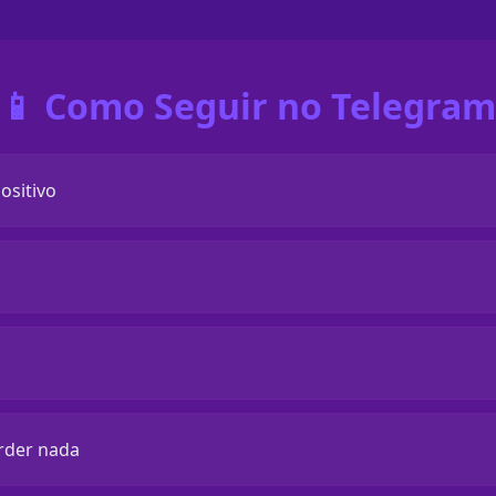
📱 Como Seguir no Telegram
ositivo
erder nada