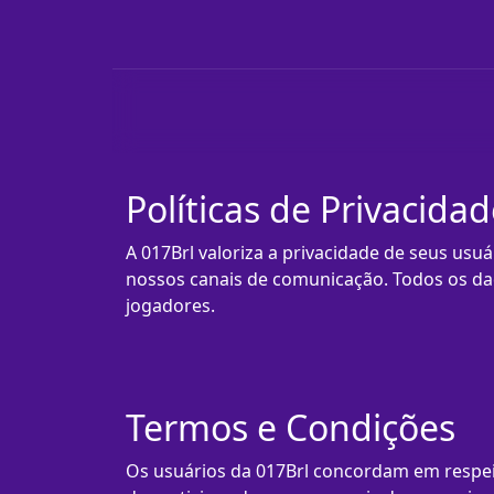
Políticas de Privacida
A 017Brl valoriza a privacidade de seus us
nossos canais de comunicação. Todos os dad
jogadores.
Termos e Condições
Os usuários da 017Brl concordam em respeit