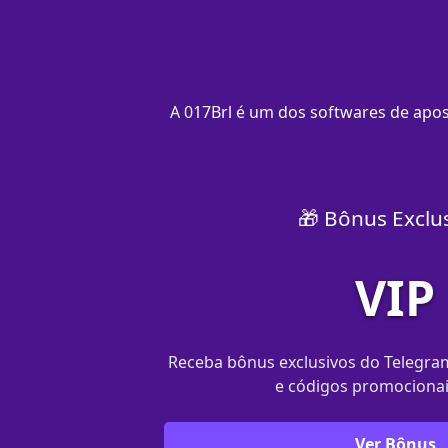
A 017Brl é um dos softwares de apos
🎁 Bônus Exclu
VIP
Receba bônus exclusivos do Telegra
e códigos promocionai
Ver Bônus