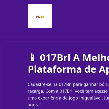
📱 017Brl A Melh
Plataforma de A
Cadastre-se na 017Brl para ganhar bôn
recarga. Com a 017Brl, você tem acesso 
uma experiência de jogo inigualável. J
agora!