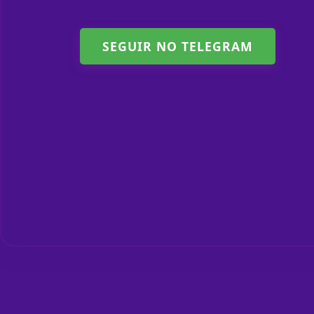
SEGUIR NO TELEGRAM