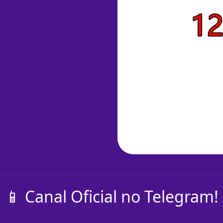
📱 Canal Oficial no Telegram!