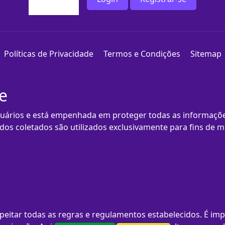
Políticas de Privacidade
Termos e Condições
Sitemap
de
usuários e está empenhada em proteger todas as informaçõe
os coletados são utilizados exclusivamente para fins de m
itar todas as regras e regulamentos estabelecidos. É imp