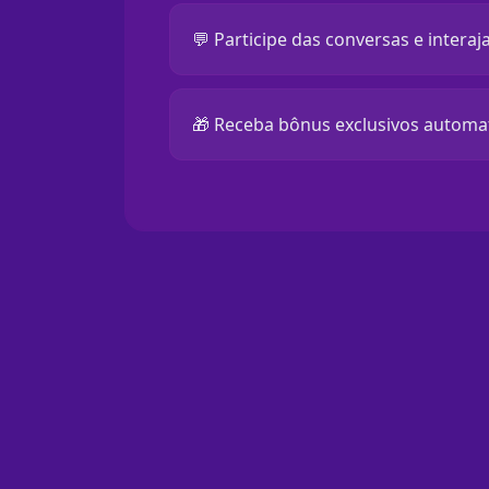
💬 Participe das conversas e interaj
🎁 Receba bônus exclusivos autom