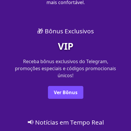
mais confortável.
🎁 Bônus Exclusivos
VIP
Receba bônus exclusivos do Telegram,
promoções especiais e códigos promocionais
únicos!
Ver Bônus
📢 Notícias em Tempo Real