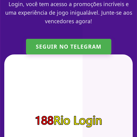
Login, você tem acesso a promoções incríveis e
uma experiência de jogo inigualável. Junte-se aos
vencedores agora!
SEGUIR NO TELEGRAM