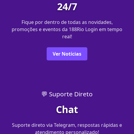
24/7
Fique por dentro de todas as novidades,
promoções e eventos da 188Rio Login em tempo
real!
Ver Notícias
💬 Suporte Direto
Chat
Suporte direto via Telegram, respostas rápidas e
atendimento personalizado!