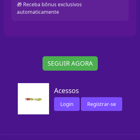
🎁 Receba bônus exclusivos
automaticamente
SEGUIR AGORA
Acessos
Login
Registrar-se