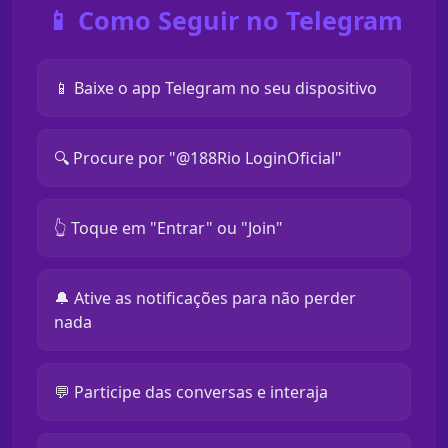
📱 Como Seguir no Telegram
📱 Baixe o app Telegram no seu dispositivo
🔍 Procure por "@188Rio LoginOficial"
👆 Toque em "Entrar" ou "Join"
🔔 Ative as notificações para não perder
nada
💬 Participe das conversas e interaja