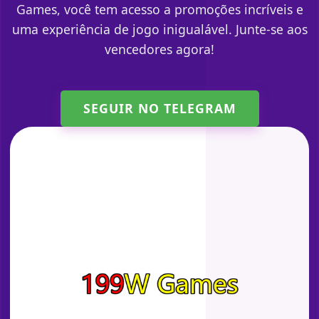
Games, você tem acesso a promoções incríveis e
uma experiência de jogo inigualável. Junte-se aos
vencedores agora!
SEGUIR NO TELEGRAM