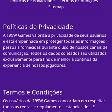
Políticas de Privacidade
Termos e Condições
Sitemap
Políticas de Privacidade
A 199W Games valoriza a privacidade de seus usuários
e está empenhada em proteger todas as informações
pessoais fornecidas durante o uso de nossos canais de
comunicação. Todos os dados coletados são utilizados
exclusivamente para fins de melhoria contínua da
experiência de nossos jogadores.
Termos e Condições
Os usuários da 199W Games concordam em respeitar
todas as regras e regulamentos estabelecidos. É