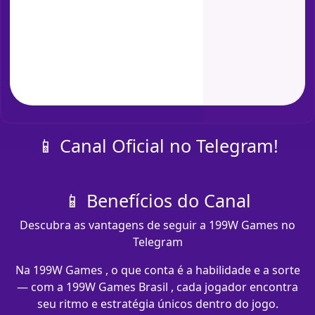
📱 Canal Oficial no Telegram!
📱 Benefícios do Canal
Descubra as vantagens de seguir a 199W Games no
Telegram
Na 199W Games , o que conta é a habilidade e a sorte
— com a 199W Games Brasil , cada jogador encontra
seu ritmo e estratégia únicos dentro do jogo.