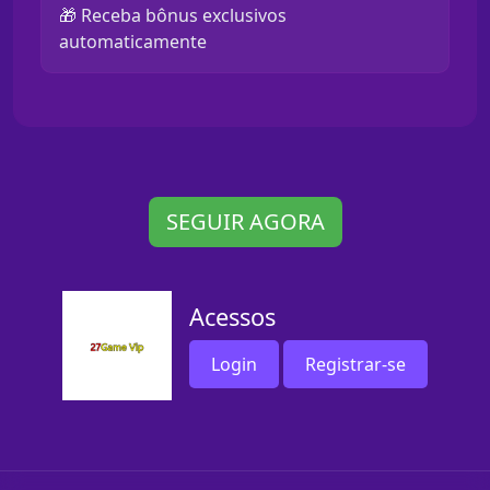
🎁 Receba bônus exclusivos
automaticamente
SEGUIR AGORA
Acessos
Login
Registrar-se