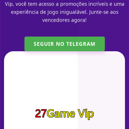
Vip, você tem acesso a promoções incríveis e uma
experiência de jogo inigualável. Junte-se aos
vencedores agora!
SEGUIR NO TELEGRAM