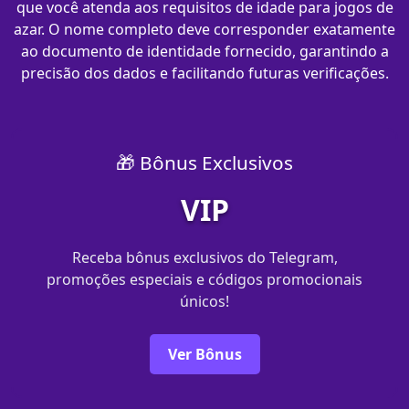
que você atenda aos requisitos de idade para jogos de
azar. O nome completo deve corresponder exatamente
ao documento de identidade fornecido, garantindo a
precisão dos dados e facilitando futuras verificações.
🎁 Bônus Exclusivos
VIP
Receba bônus exclusivos do Telegram,
promoções especiais e códigos promocionais
únicos!
Ver Bônus