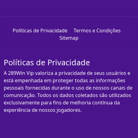
Políticas de Privacidade
Termos e Condições
Sitemap
Políticas de Privacidade
A 289Win Vip valoriza a privacidade de seus usuários e
está empenhada em proteger todas as informações
pessoais fornecidas durante o uso de nossos canais de
comunicação. Todos os dados coletados são utilizados
exclusivamente para fins de melhoria contínua da
experiência de nossos jogadores.