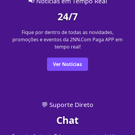
📢 Notícias em Tempo Real
24/7
Fique por dentro de todas as novidades,
promoções e eventos da 2NN.Com Paga APP em
tempo real!
Ver Notícias
💬 Suporte Direto
Chat