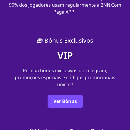
90% dos jogadores usam regularmente a 2NN.Com
Paga APP .
🎁 Bônus Exclusivos
VIP
Receba bônus exclusivos do Telegram,
promoções especiais e códigos promocionais
únicos!
Ver Bônus