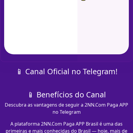
📱 Canal Oficial no Telegram!
📱 Benefícios do Canal
Descubra as vantagens de seguir a 2NN.Com Paga APP
no Telegram
A plataforma 2NN.Com Paga APP Brasil é uma das
primeiras e mais conhecidas do Brasil — hoje, mais de