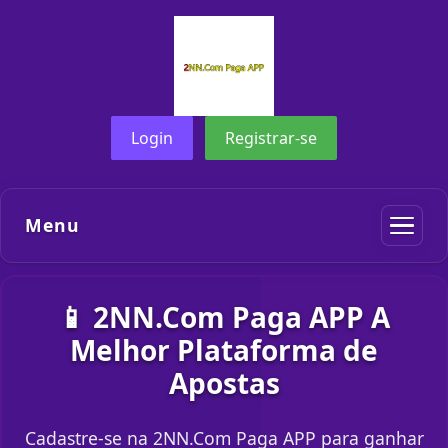
Login
Registrar-se
Menu
📱 2NN.Com Paga APP A
Melhor Plataforma de
Apostas
Cadastre-se na 2NN.Com Paga APP para ganhar