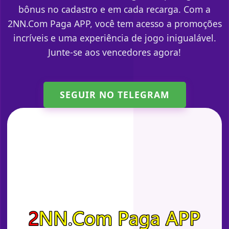
bônus no cadastro e em cada recarga. Com a
2NN.Com Paga APP, você tem acesso a promoções
incríveis e uma experiência de jogo inigualável.
Junte-se aos vencedores agora!
SEGUIR NO TELEGRAM