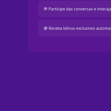
💬 Participe das conversas e interaj
🎁 Receba bônus exclusivos autom