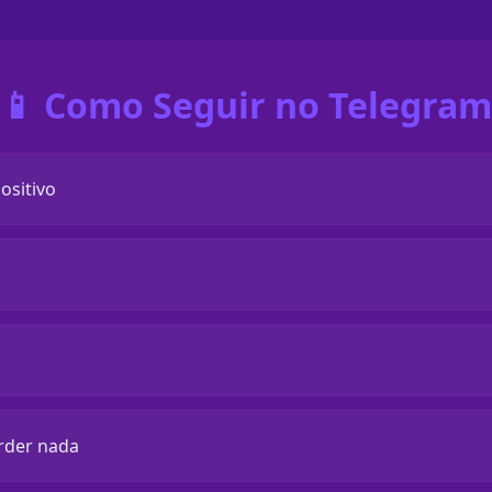
📱 Como Seguir no Telegram
ositivo
erder nada