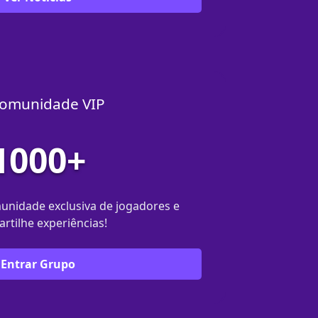
Comunidade VIP
1000+
unidade exclusiva de jogadores e
rtilhe experiências!
Entrar Grupo