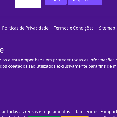
Políticas de Privacidade
Termos e Condições
Sitemap
de
ários e está empenhada em proteger todas as informações 
os coletados são utilizados exclusivamente para fins de m
r todas as regras e regulamentos estabelecidos. É import