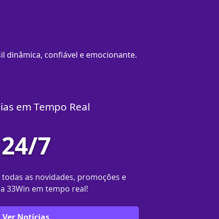
 dinâmica, confiável e emocionante.
cias em Tempo Real
24/7
e todas as novidades, promoções e
a 33Win em tempo real!
Ver Notícias