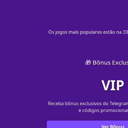
Os jogos mais populares estão na 3
🎁 Bônus Exclu
VIP
Receba bônus exclusivos do Telegra
e códigos promocionai
Ver Bônus