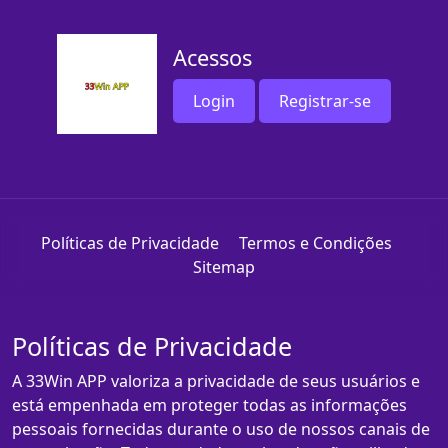
Acessos
Login
Registrar-se
Políticas de Privacidade
Termos e Condições
Sitemap
Políticas de Privacidade
A 33Win APP valoriza a privacidade de seus usuários e
está empenhada em proteger todas as informações
pessoais fornecidas durante o uso de nossos canais de