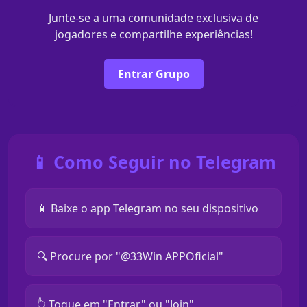
Junte-se a uma comunidade exclusiva de
jogadores e compartilhe experiências!
Entrar Grupo
📱 Como Seguir no Telegram
📱 Baixe o app Telegram no seu dispositivo
🔍 Procure por "@33Win APPOficial"
👆 Toque em "Entrar" ou "Join"