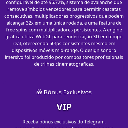
configurável de até 96.72%, sistema de avalanche que
remove símbolos vencedores para permitir cascatas
consecutivas, multiplicadores progressivos que podem
alcançar 32x em uma única rodada, e uma feature de
free spins com multiplicadores persistentes. A engine
gráfica utiliza WebGL para renderização 3D em tempo
real, oferecendo 60fps consistentes mesmo em
dispositivos móveis mid-range. O design sonoro
imersivo foi produzido por compositores profissionais
de trilhas cinematográficas.
🎁 Bônus Exclusivos
VIP
Receba bônus exclusivos do Telegram,