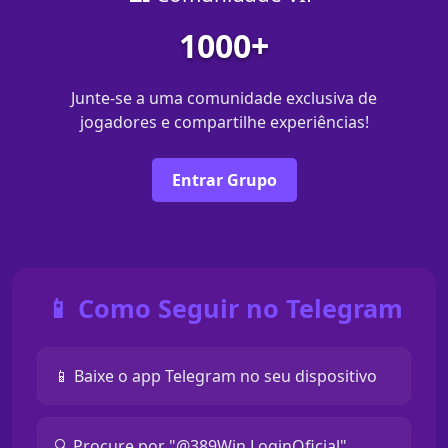
1000+
Junte-se a uma comunidade exclusiva de
jogadores e compartilhe experiências!
Entrar Grupo
📱 Como Seguir no Telegram
📱 Baixe o app Telegram no seu dispositivo
🔍 Procure por "@389Win LoginOficial"