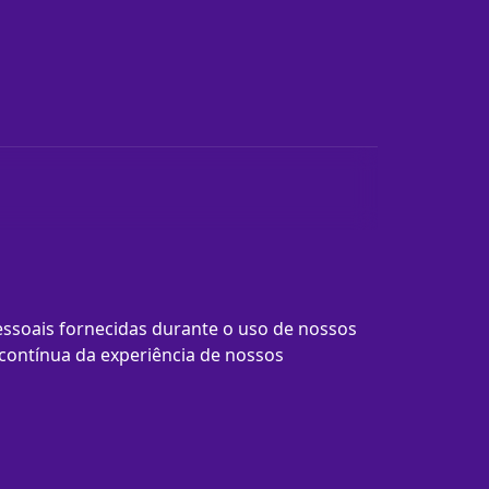
essoais fornecidas durante o uso de nossos
 contínua da experiência de nossos