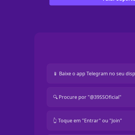
📱 Baixe o app Telegram no seu disp
🔍 Procure por "@39SSOficial"
👆 Toque em "Entrar" ou "Join"