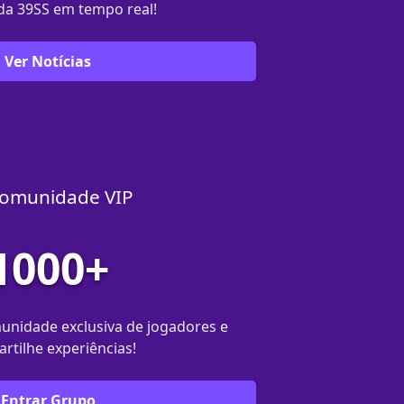
da 39SS em tempo real!
Ver Notícias
Comunidade VIP
1000+
unidade exclusiva de jogadores e
rtilhe experiências!
Entrar Grupo