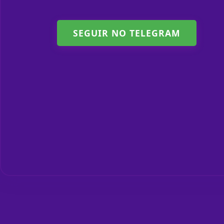
SEGUIR NO TELEGRAM