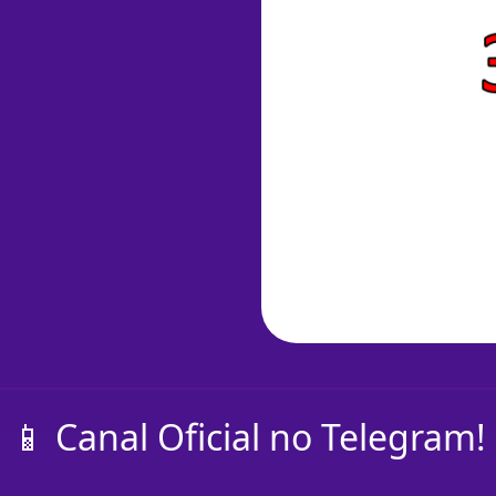
📱 Canal Oficial no Telegram!