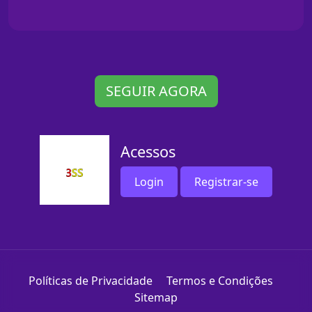
SEGUIR AGORA
Acessos
Login
Registrar-se
Políticas de Privacidade
Termos e Condições
Sitemap