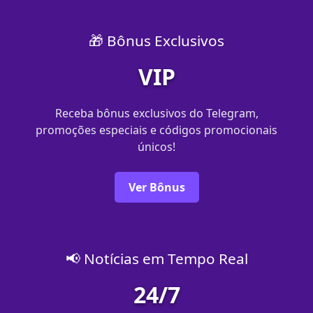
🎁 Bônus Exclusivos
VIP
Receba bônus exclusivos do Telegram,
promoções especiais e códigos promocionais
únicos!
Ver Bônus
📢 Notícias em Tempo Real
24/7