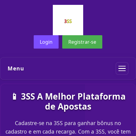
Login
Registrar-se
Menu
📱 3SS A Melhor Plataforma
de Apostas
Cadastre-se na 3SS para ganhar bônus no
cadastro e em cada recarga. Com a 3SS, você tem