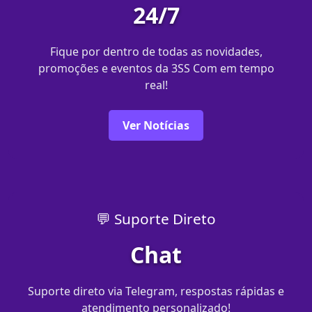
24/7
Fique por dentro de todas as novidades,
promoções e eventos da 3SS Com em tempo
real!
Ver Notícias
💬 Suporte Direto
Chat
Suporte direto via Telegram, respostas rápidas e
atendimento personalizado!