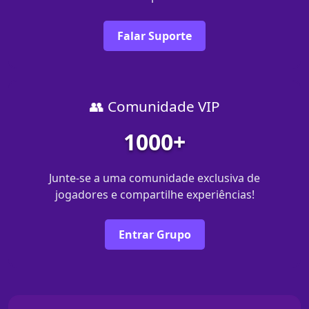
Falar Suporte
👥 Comunidade VIP
1000+
Junte-se a uma comunidade exclusiva de
jogadores e compartilhe experiências!
Entrar Grupo