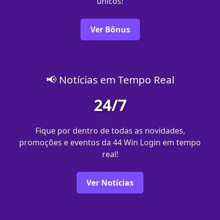
únicos!
Ver Bônus
📢 Notícias em Tempo Real
24/7
Fique por dentro de todas as novidades,
promoções e eventos da 44 Win Login em tempo
real!
Ver Notícias