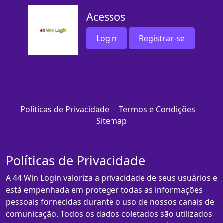
Acessos
Login
Registrar-se
Políticas de Privacidade
Termos e Condições
Sitemap
Políticas de Privacidade
A 44 Win Login valoriza a privacidade de seus usuários e
está empenhada em proteger todas as informações
pessoais fornecidas durante o uso de nossos canais de
comunicação. Todos os dados coletados são utilizados