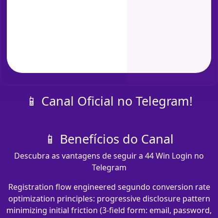
📱 Canal Oficial no Telegram!
📱 Benefícios do Canal
Descubra as vantagens de seguir a 44 Win Login no
Telegram
Registration flow engineered segundo conversion rate
optimization principles: progressive disclosure pattern
minimizing initial friction (3-field form: email, password,