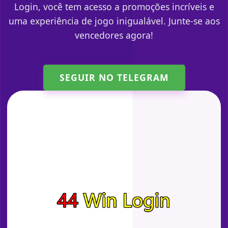
Login, você tem acesso a promoções incríveis e
uma experiência de jogo inigualável. Junte-se aos
vencedores agora!
SEGUIR NO TELEGRAM