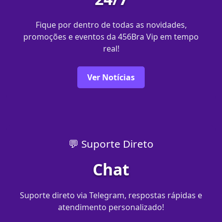
Fique por dentro de todas as novidades,
promoções e eventos da 456Bra Vip em tempo
real!
Ver Notícias
💬 Suporte Direto
Chat
Suporte direto via Telegram, respostas rápidas e
atendimento personalizado!