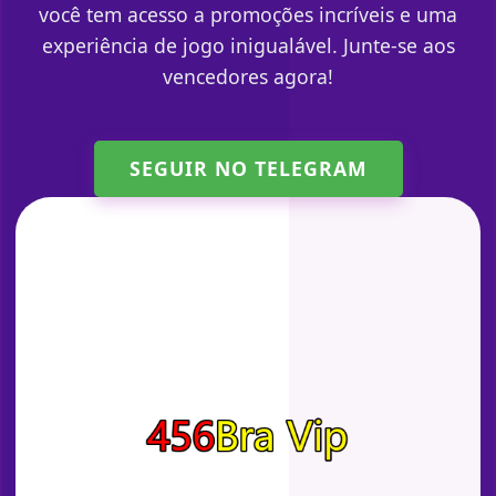
você tem acesso a promoções incríveis e uma
experiência de jogo inigualável. Junte-se aos
vencedores agora!
SEGUIR NO TELEGRAM