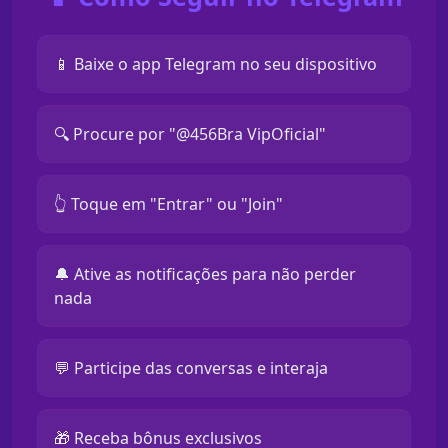
📱 Baixe o app Telegram no seu dispositivo
🔍 Procure por "@456Bra VipOficial"
👆 Toque em "Entrar" ou "Join"
🔔 Ative as notificações para não perder
nada
💬 Participe das conversas e interaja
🎁 Receba bônus exclusivos