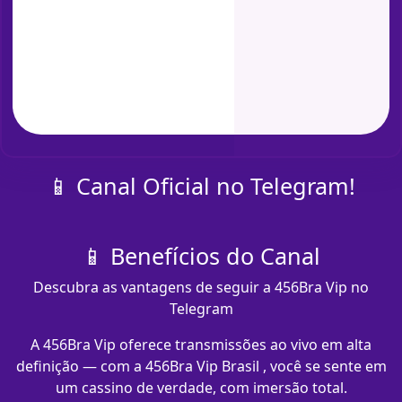
📱 Canal Oficial no Telegram!
📱 Benefícios do Canal
Descubra as vantagens de seguir a 456Bra Vip no
Telegram
A 456Bra Vip oferece transmissões ao vivo em alta
definição — com a 456Bra Vip Brasil , você se sente em
um cassino de verdade, com imersão total.