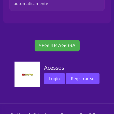
automaticamente
SEGUIR AGORA
Acessos
Login
Registrar-se