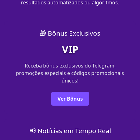
resultados automatizados ou algoritmos.
🎁 Bônus Exclusivos
VIP
Receba bônus exclusivos do Telegram,
promoções especiais e códigos promocionais
únicos!
Ver Bônus
📢 Notícias em Tempo Real