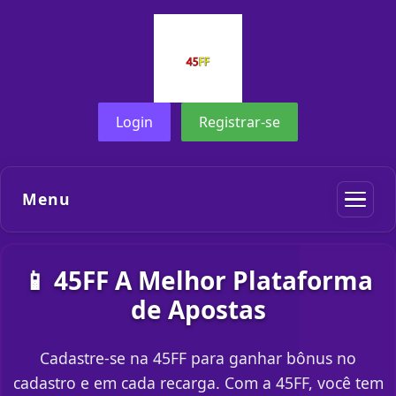
Login
Registrar-se
Menu
📱 45FF A Melhor Plataforma
de Apostas
Cadastre-se na 45FF para ganhar bônus no
cadastro e em cada recarga. Com a 45FF, você tem