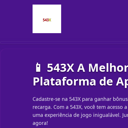
📱 543X A Melho
Plataforma de A
Cadastre-se na 543X para ganhar bônus
recarga. Com a 543X, você tem acesso a
uma experiência de jogo inigualável. J
agora!