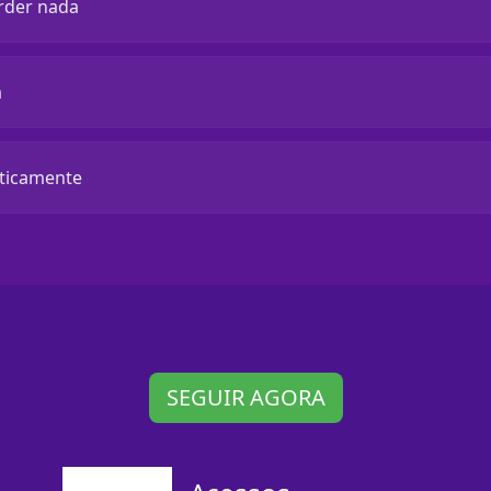
erder nada
a
aticamente
SEGUIR AGORA