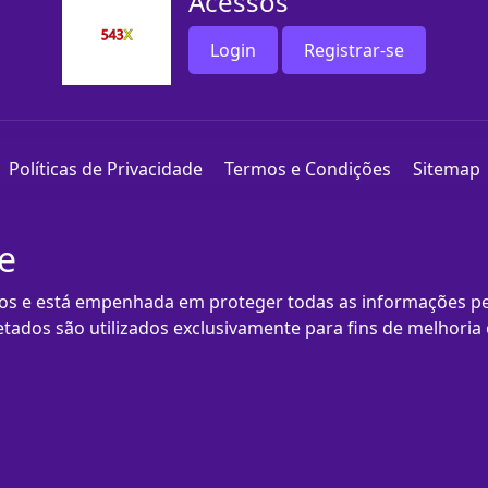
Acessos
Login
Registrar-se
Políticas de Privacidade
Termos e Condições
Sitemap
de
rios e está empenhada em proteger todas as informações p
tados são utilizados exclusivamente para fins de melhoria