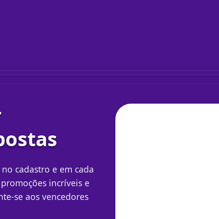
r
postas
 no cadastro e em cada
 promoções incríveis e
unte-se aos vencedores