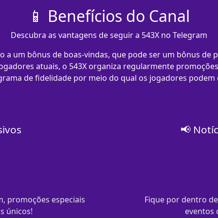
📱 Benefícios do Canal
Descubra as vantagens de seguir a 543X no Telegram
ito a um bônus de boas-vindas, que pode ser um bônus de 
 jogadores atuais, o 543X organiza regularmente promoçõe
ama de fidelidade por meio do qual os jogadores podem de
sivos
📢 Notí
m, promoções especiais
Fique por dentro d
s únicos!
eventos 