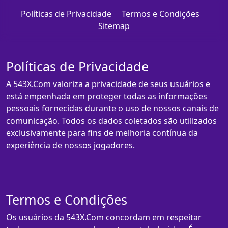
Políticas de Privacidade
Termos e Condições
Sitemap
Políticas de Privacidade
A 543X.Com valoriza a privacidade de seus usuários e
está empenhada em proteger todas as informações
pessoais fornecidas durante o uso de nossos canais de
comunicação. Todos os dados coletados são utilizados
exclusivamente para fins de melhoria contínua da
experiência de nossos jogadores.
Termos e Condições
Os usuários da 543X.Com concordam em respeitar