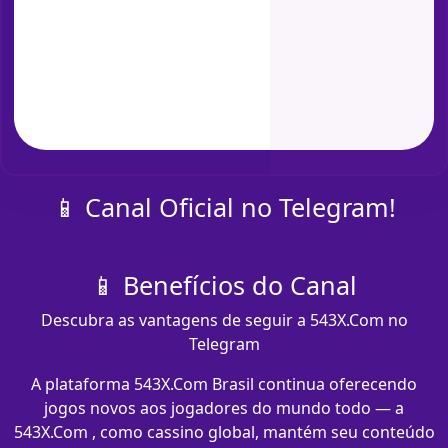
📱 Canal Oficial no Telegram!
📱 Benefícios do Canal
Descubra as vantagens de seguir a 543X.Com no
Telegram
A plataforma 543X.Com Brasil continua oferecendo
jogos novos aos jogadores do mundo todo — a
543X.Com , como cassino global, mantém seu conteúdo