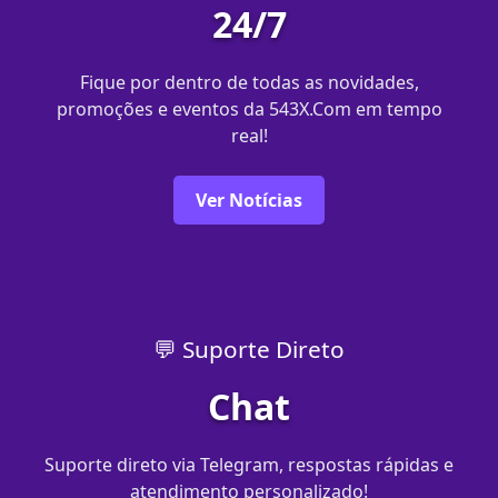
24/7
Fique por dentro de todas as novidades,
promoções e eventos da 543X.Com em tempo
real!
Ver Notícias
💬 Suporte Direto
Chat
Suporte direto via Telegram, respostas rápidas e
atendimento personalizado!