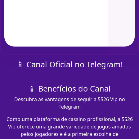
📱 Canal Oficial no Telegram!
📱 Benefícios do Canal
Descubra as vantagens de seguir a 5526 Vip no
Telegram
Como uma plataforma de cassino profissional, a 5526
Vip oferece uma grande variedade de jogos amados
pelos jogadores e é a primeira escolha de