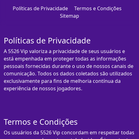
Políticas de Privacidade
Termos e Condições
Sitemap
Políticas de Privacidade
A 5526 Vip valoriza a privacidade de seus usuários e
está empenhada em proteger todas as informações
pessoais fornecidas durante o uso de nossos canais de
comunicação. Todos os dados coletados são utilizados
exclusivamente para fins de melhoria contínua da
experiência de nossos jogadores.
Termos e Condições
Os usuários da 5526 Vip concordam em respeitar todas