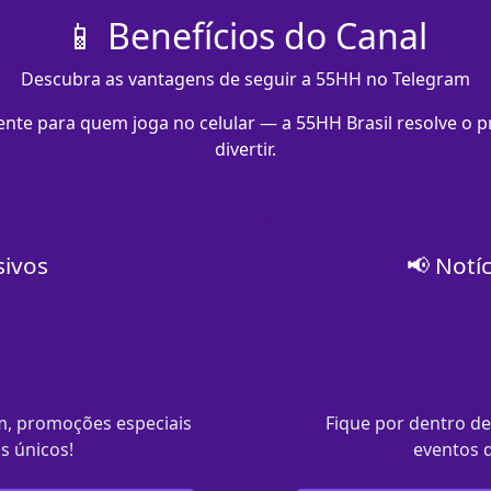
📱 Benefícios do Canal
Descubra as vantagens de seguir a 55HH no Telegram
ente para quem joga no celular — a 55HH Brasil resolve o
divertir.
sivos
📢 Notí
m, promoções especiais
Fique por dentro d
s únicos!
eventos 