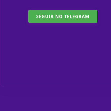
SEGUIR NO TELEGRAM