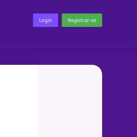
Login
Registrar-se