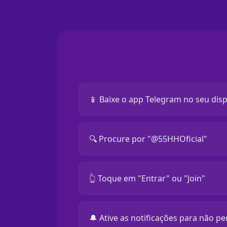
📱 Baixe o app Telegram no seu disp
🔍 Procure por "@55HHOficial"
👆 Toque em "Entrar" ou "Join"
🔔 Ative as notificações para não p