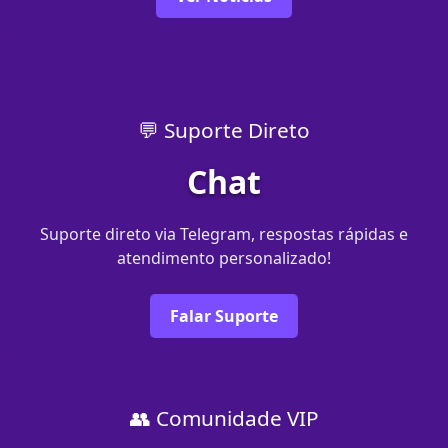
💬 Suporte Direto
Chat
Suporte direto via Telegram, respostas rápidas e
atendimento personalizado!
Falar Suporte
👥 Comunidade VIP