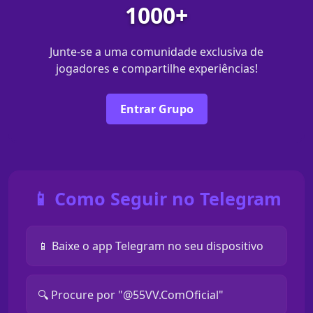
1000+
Junte-se a uma comunidade exclusiva de
jogadores e compartilhe experiências!
Entrar Grupo
📱 Como Seguir no Telegram
📱 Baixe o app Telegram no seu dispositivo
🔍 Procure por "@55VV.ComOficial"