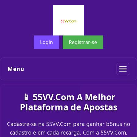
Login
Registrar-se
Menu
📱 55VV.Com A Melhor
Plataforma de Apostas
Cadastre-se na 55VV.Com para ganhar bônus no
cadastro e em cada recarga. Com a 55VV.Com,