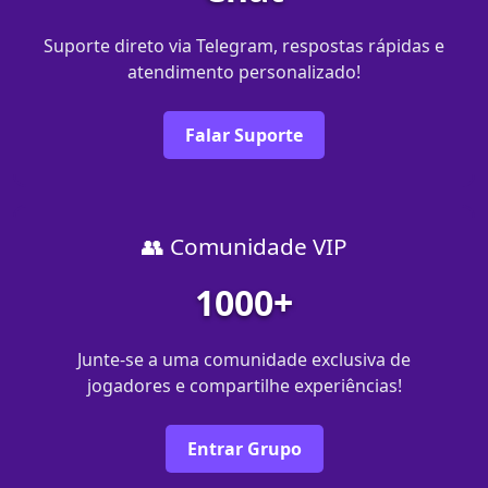
Suporte direto via Telegram, respostas rápidas e
atendimento personalizado!
Falar Suporte
👥 Comunidade VIP
1000+
Junte-se a uma comunidade exclusiva de
jogadores e compartilhe experiências!
Entrar Grupo