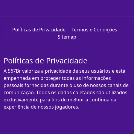
Políticas de Privacidade
Termos e Condições
Sitemap
Políticas de Privacidade
A 567Br valoriza a privacidade de seus usuários e está
empenhada em proteger todas as informações
pessoais fornecidas durante o uso de nossos canais de
comunicação. Todos os dados coletados são utilizados
exclusivamente para fins de melhoria contínua da
experiência de nossos jogadores.