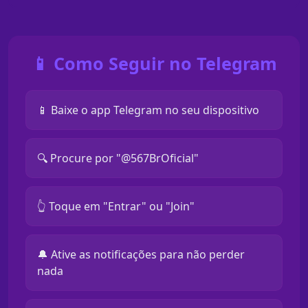
📱 Como Seguir no Telegram
📱 Baixe o app Telegram no seu dispositivo
🔍 Procure por "@567BrOficial"
👆 Toque em "Entrar" ou "Join"
🔔 Ative as notificações para não perder
nada