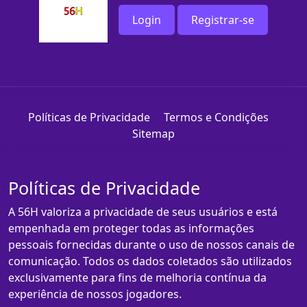
Login
Registrar-se
Políticas de Privacidade
Termos e Condições
Sitemap
Políticas de Privacidade
A 56H valoriza a privacidade de seus usuários e está
empenhada em proteger todas as informações
pessoais fornecidas durante o uso de nossos canais de
comunicação. Todos os dados coletados são utilizados
exclusivamente para fins de melhoria contínua da
experiência de nossos jogadores.