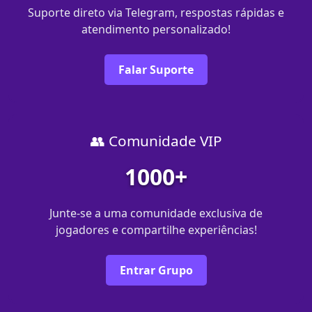
Suporte direto via Telegram, respostas rápidas e
atendimento personalizado!
Falar Suporte
👥 Comunidade VIP
1000+
Junte-se a uma comunidade exclusiva de
jogadores e compartilhe experiências!
Entrar Grupo