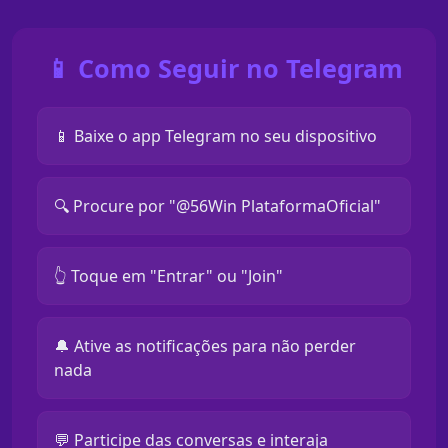
📱 Como Seguir no Telegram
📱 Baixe o app Telegram no seu dispositivo
🔍 Procure por "@56Win PlataformaOficial"
👆 Toque em "Entrar" ou "Join"
🔔 Ative as notificações para não perder
nada
💬 Participe das conversas e interaja