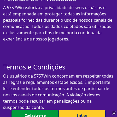
A 5757Win valoriza a privacidade de seus usuários e
está empenhada em proteger todas as informações
pessoais fornecidas durante o uso de nossos canais de
comunicação. Todos os dados coletados são utilizados
exclusivamente para fins de melhoria contínua da
experiência de nossos jogadores.
Termos e Condições
Os usuários da 5757Win concordam em respeitar todas
as regras e regulamentos estabelecidos. É importante
ler e entender todos os termos antes de participar de
nossos canais de comunicação. A violação destes
termos pode resultar em penalizações ou na
suspensão da conta.
X
Cadastre-se
Entrar