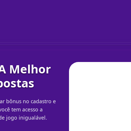
A Melhor
postas
ar bônus no cadastro e
você tem acesso a
e jogo inigualável.