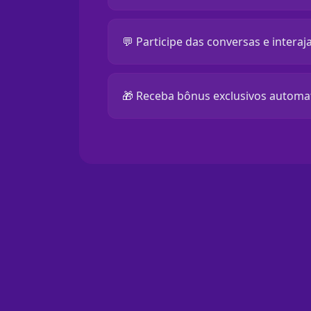
💬 Participe das conversas e interaj
🎁 Receba bônus exclusivos autom