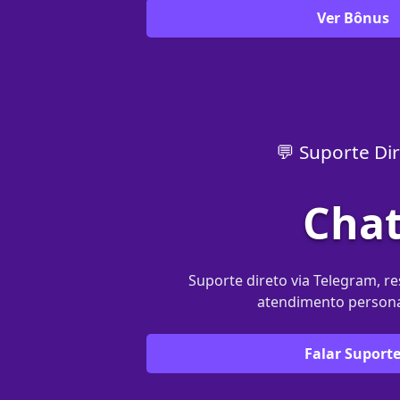
Ver Bônus
💬 Suporte Di
Cha
Suporte direto via Telegram, r
atendimento persona
Falar Suport