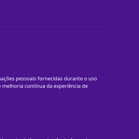
mações pessoais fornecidas durante o uso
e melhoria contínua da experiência de