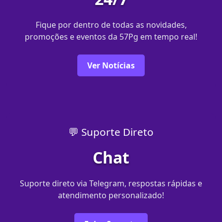
Fique por dentro de todas as novidades,
promoções e eventos da 57Pg em tempo real!
Ver Notícias
💬 Suporte Direto
Chat
Suporte direto via Telegram, respostas rápidas e
atendimento personalizado!