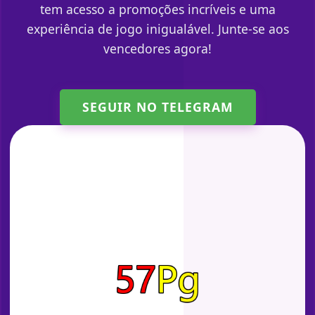
tem acesso a promoções incríveis e uma
experiência de jogo inigualável. Junte-se aos
vencedores agora!
SEGUIR NO TELEGRAM