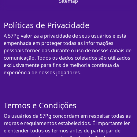
Sitemap
Políticas de Privacidade
A 57Pg valoriza a privacidade de seus usuários e está
empenhada em proteger todas as informações
pessoais fornecidas durante o uso de nossos canais de
comunicação. Todos os dados coletados são utilizados
exclusivamente para fins de melhoria contínua da
experiência de nossos jogadores.
Termos e Condições
Os usuários da 57Pg concordam em respeitar todas as
regras e regulamentos estabelecidos. É importante ler
e entender todos os termos antes de participar de