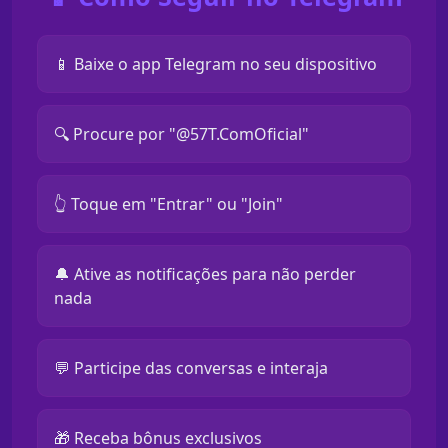
📱 Baixe o app Telegram no seu dispositivo
🔍 Procure por "@57T.ComOficial"
👆 Toque em "Entrar" ou "Join"
🔔 Ative as notificações para não perder
nada
💬 Participe das conversas e interaja
🎁 Receba bônus exclusivos