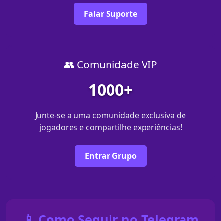
Falar Suporte
👥 Comunidade VIP
1000+
Junte-se a uma comunidade exclusiva de
jogadores e compartilhe experiências!
Entrar Grupo
📱 Como Seguir no Telegram