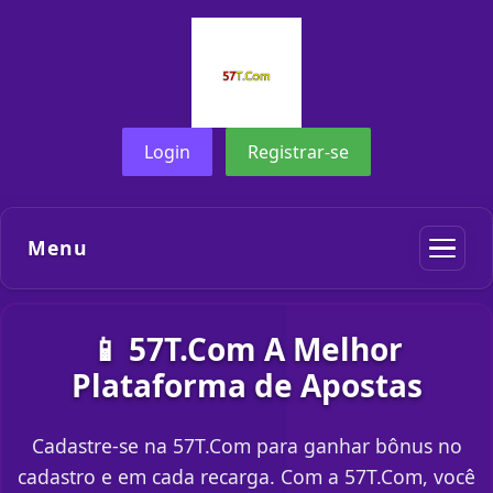
Login
Registrar-se
Menu
📱 57T.Com A Melhor
Plataforma de Apostas
Cadastre-se na 57T.Com para ganhar bônus no
cadastro e em cada recarga. Com a 57T.Com, você