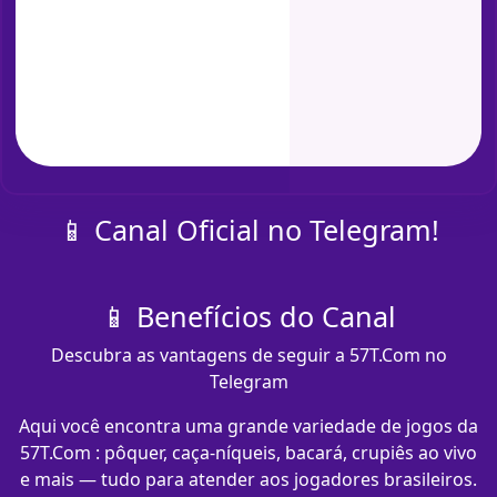
📱 Canal Oficial no Telegram!
📱 Benefícios do Canal
Descubra as vantagens de seguir a 57T.Com no
Telegram
Aqui você encontra uma grande variedade de jogos da
57T.Com : pôquer, caça-níqueis, bacará, crupiês ao vivo
e mais — tudo para atender aos jogadores brasileiros.