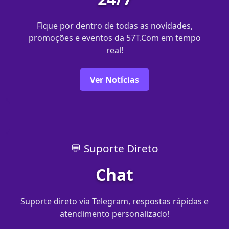
Fique por dentro de todas as novidades,
promoções e eventos da 57T.Com em tempo
real!
Ver Notícias
💬 Suporte Direto
Chat
Suporte direto via Telegram, respostas rápidas e
atendimento personalizado!