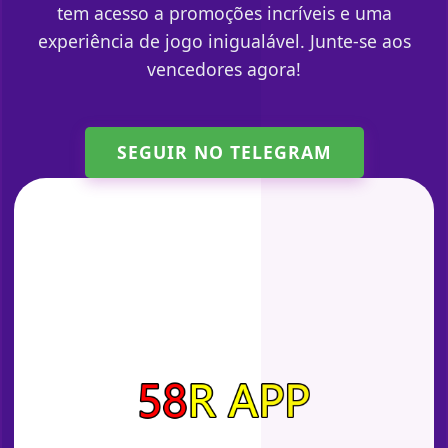
tem acesso a promoções incríveis e uma
experiência de jogo inigualável. Junte-se aos
vencedores agora!
SEGUIR NO TELEGRAM