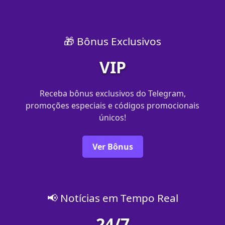
🎁 Bônus Exclusivos
VIP
Receba bônus exclusivos do Telegram,
promoções especiais e códigos promocionais
únicos!
Ver Bônus
📢 Notícias em Tempo Real
24/7