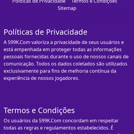
Políticas de Privacidade
Termos e Condições
Sitemap
Políticas de Privacidade
A 599K.Com valoriza a privacidade de seus usuários e
está empenhada em proteger todas as informações
pessoais fornecidas durante o uso de nossos canais de
comunicação. Todos os dados coletados são utilizados
exclusivamente para fins de melhoria contínua da
experiência de nossos jogadores.
Termos e Condições
Os usuários da 599K.Com concordam em respeitar
todas as regras e regulamentos estabelecidos. É