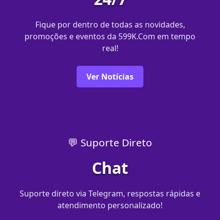
Fique por dentro de todas as novidades,
promoções e eventos da 599K.Com em tempo
real!
Ver Notícias
💬 Suporte Direto
Chat
Suporte direto via Telegram, respostas rápidas e
atendimento personalizado!