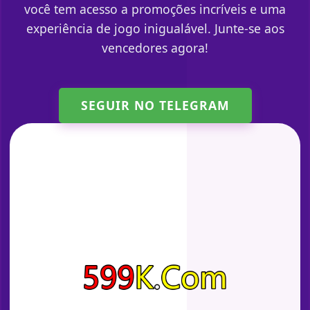
você tem acesso a promoções incríveis e uma
experiência de jogo inigualável. Junte-se aos
vencedores agora!
SEGUIR NO TELEGRAM