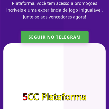
Plataforma, você tem acesso a promoções
incríveis e uma experiência de jogo inigualável.
Junte-se aos vencedores agora!
SEGUIR NO TELEGRAM