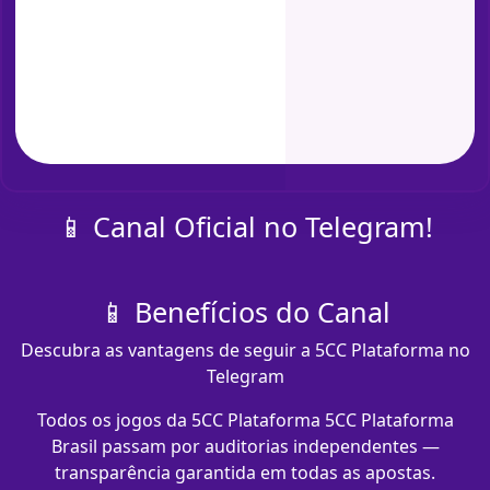
📱 Canal Oficial no Telegram!
📱 Benefícios do Canal
Descubra as vantagens de seguir a 5CC Plataforma no
Telegram
Todos os jogos da 5CC Plataforma 5CC Plataforma
Brasil passam por auditorias independentes —
transparência garantida em todas as apostas.