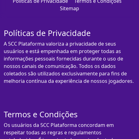
Políticas de Privacidade
Termos e Condições
Sitemap
Políticas de Privacidade
A 5CC Plataforma valoriza a privacidade de seus
usuários e está empenhada em proteger todas as
informações pessoais fornecidas durante o uso de
nossos canais de comunicação. Todos os dados
coletados são utilizados exclusivamente para fins de
melhoria contínua da experiência de nossos jogadores.
Termos e Condições
Os usuários da 5CC Plataforma concordam em
respeitar todas as regras e regulamentos