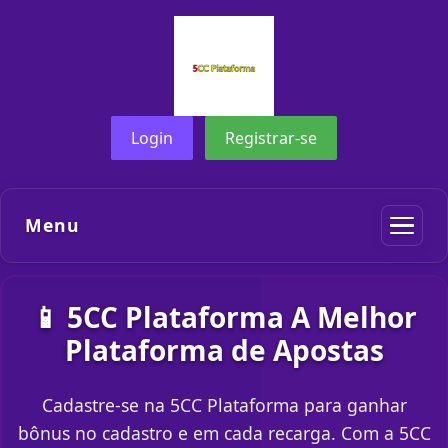
Login
Registrar-se
Menu
📱 5CC Plataforma A Melhor
Plataforma de Apostas
Cadastre-se na 5CC Plataforma para ganhar
bônus no cadastro e em cada recarga. Com a 5CC