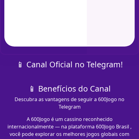
📱 Canal Oficial no Telegram!
📱 Benefícios do Canal
Descubra as vantagens de seguir a 600Jogo no
Telegram
A 600Jogo é um cassino reconhecido
internacionalmente — na plataforma 600Jogo Brasil ,
você pode explorar os melhores jogos globais com