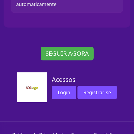
automaticamente
SEGUIR AGORA
Acessos
Login
Registrar-se