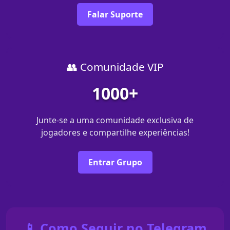
Falar Suporte
👥 Comunidade VIP
1000+
Junte-se a uma comunidade exclusiva de
jogadores e compartilhe experiências!
Entrar Grupo
📱 Como Seguir no Telegram