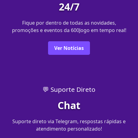
24/7
Fique por dentro de todas as novidades,
promoções e eventos da 600Jogo em tempo real!
Ver Notícias
💬 Suporte Direto
Chat
Suporte direto via Telegram, respostas rápidas e
atendimento personalizado!