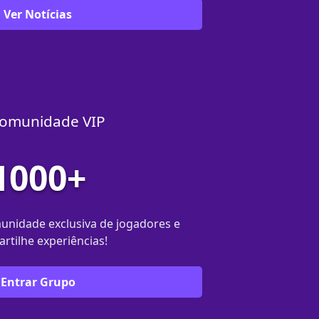
Ver Notícias
Comunidade VIP
1000+
unidade exclusiva de jogadores e
rtilhe experiências!
Entrar Grupo