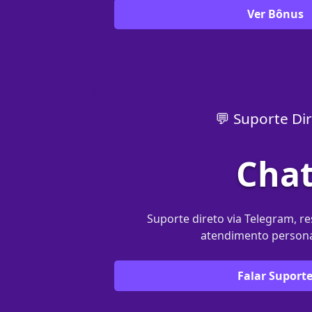
Ver Bônus
💬 Suporte Di
Cha
Suporte direto via Telegram, r
atendimento persona
Falar Suport