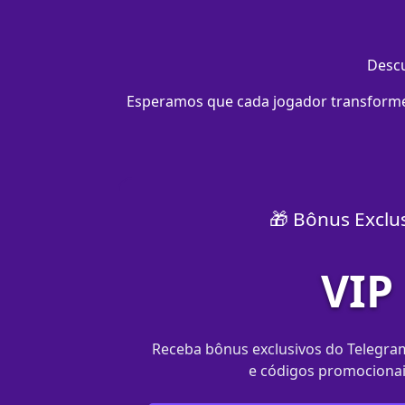
Descu
Esperamos que cada jogador transforme 
🎁 Bônus Exclu
VIP
Receba bônus exclusivos do Telegra
e códigos promocionai