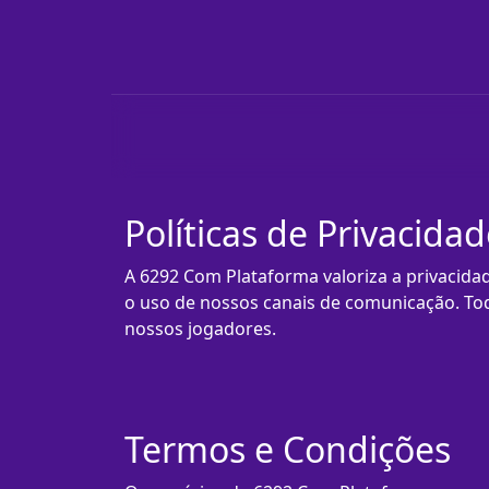
Políticas de Privacida
A 6292 Com Plataforma valoriza a privacid
o uso de nossos canais de comunicação. Tod
nossos jogadores.
Termos e Condições