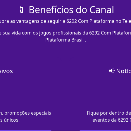
📱 Benefícios do Canal
bra as vantagens de seguir a 6292 Com Plataforma no Te
sua vida com os jogos profissionais da 6292 Com Platafor
Plataforma Brasil .
sivos
📢 Notí
m, promoções especiais
Fique por dentro d
s únicos!
eventos da 6292 