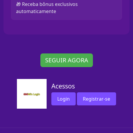
🎁 Receba bônus exclusivos
automaticamente
SEGUIR AGORA
Acessos
Login
Registrar-se