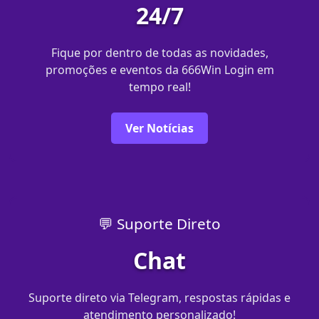
24/7
Fique por dentro de todas as novidades,
promoções e eventos da 666Win Login em
tempo real!
Ver Notícias
💬 Suporte Direto
Chat
Suporte direto via Telegram, respostas rápidas e
atendimento personalizado!