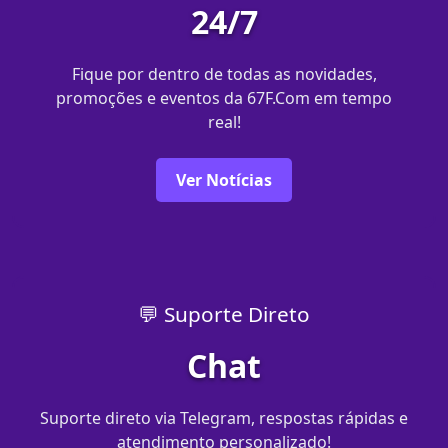
24/7
Fique por dentro de todas as novidades,
promoções e eventos da 67F.Com em tempo
real!
Ver Notícias
💬 Suporte Direto
Chat
Suporte direto via Telegram, respostas rápidas e
atendimento personalizado!