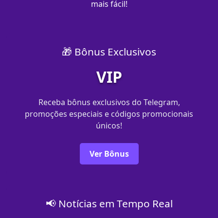
mais fácil!
🎁 Bônus Exclusivos
VIP
Receba bônus exclusivos do Telegram,
promoções especiais e códigos promocionais
únicos!
Ver Bônus
📢 Notícias em Tempo Real