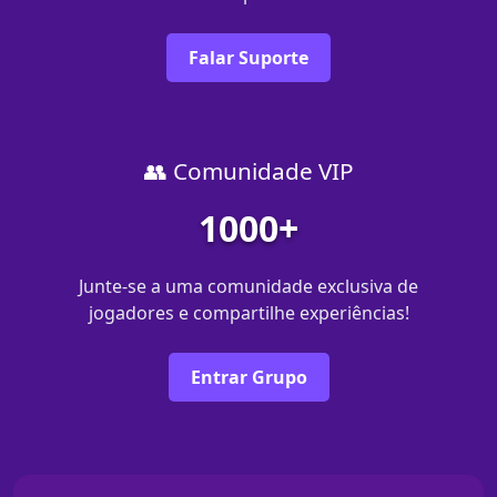
Falar Suporte
👥 Comunidade VIP
1000+
Junte-se a uma comunidade exclusiva de
jogadores e compartilhe experiências!
Entrar Grupo