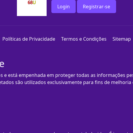
Login
Registrar-se
Políticas de Privacidade
Termos e Condições
Sitemap
de
ios e está empenhada em proteger todas as informações pe
tados são utilizados exclusivamente para fins de melhoria