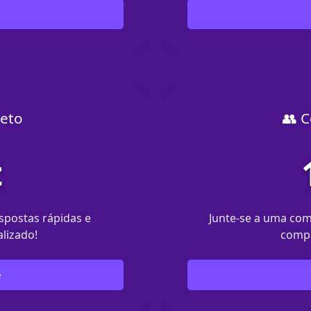
reto
👥 
t
espostas rápidas e
Junte-se a uma com
lizado!
compa
e