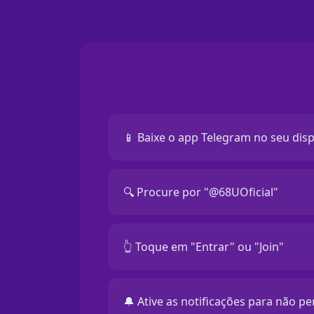
📱 Baixe o app Telegram no seu disp
🔍 Procure por "@68UOficial"
👆 Toque em "Entrar" ou "Join"
🔔 Ative as notificações para não p