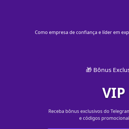
Como empresa de confiança e líder em expe
🎁 Bônus Exclu
VIP
Receba bônus exclusivos do Telegra
e códigos promocionai