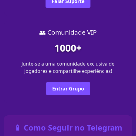
Falar Suporte
👥 Comunidade VIP
1000+
Junte-se a uma comunidade exclusiva de
jogadores e compartilhe experiências!
Entrar Grupo
📱 Como Seguir no Telegram