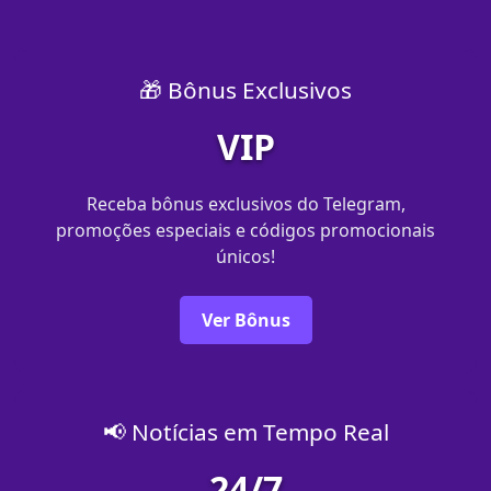
🎁 Bônus Exclusivos
VIP
Receba bônus exclusivos do Telegram,
promoções especiais e códigos promocionais
únicos!
Ver Bônus
📢 Notícias em Tempo Real
24/7