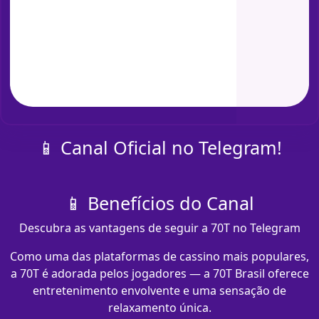
📱 Canal Oficial no Telegram!
📱 Benefícios do Canal
Descubra as vantagens de seguir a 70T no Telegram
Como uma das plataformas de cassino mais populares,
a 70T é adorada pelos jogadores — a 70T Brasil oferece
entretenimento envolvente e uma sensação de
relaxamento única.