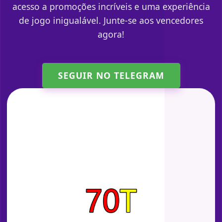
acesso a promoções incríveis e uma experiência
de jogo inigualável. Junte-se aos vencedores
agora!
SEGUIR NO TELEGRAM