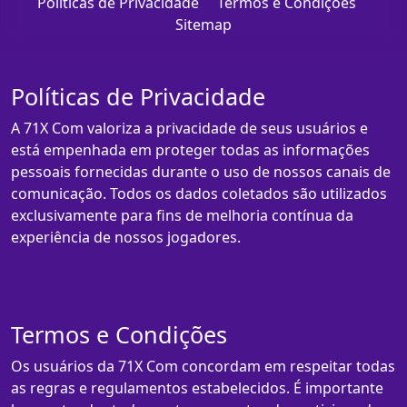
Políticas de Privacidade
Termos e Condições
Sitemap
Políticas de Privacidade
A 71X Com valoriza a privacidade de seus usuários e
está empenhada em proteger todas as informações
pessoais fornecidas durante o uso de nossos canais de
comunicação. Todos os dados coletados são utilizados
exclusivamente para fins de melhoria contínua da
experiência de nossos jogadores.
Termos e Condições
Os usuários da 71X Com concordam em respeitar todas
as regras e regulamentos estabelecidos. É importante