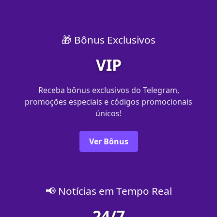
🎁 Bônus Exclusivos
VIP
Receba bônus exclusivos do Telegram,
promoções especiais e códigos promocionais
únicos!
Ver Bônus
📢 Notícias em Tempo Real
24/7