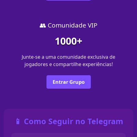
👥 Comunidade VIP
1000+
Junte-se a uma comunidade exclusiva de
jogadores e compartilhe experiências!
Entrar Grupo
📱 Como Seguir no Telegram