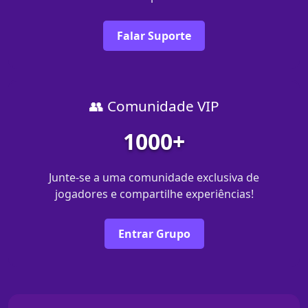
Falar Suporte
👥 Comunidade VIP
1000+
Junte-se a uma comunidade exclusiva de
jogadores e compartilhe experiências!
Entrar Grupo