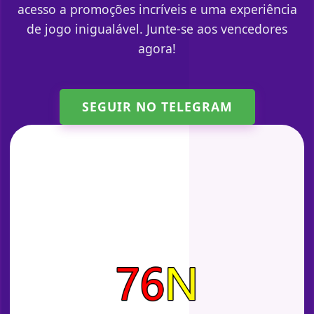
acesso a promoções incríveis e uma experiência
de jogo inigualável. Junte-se aos vencedores
agora!
SEGUIR NO TELEGRAM