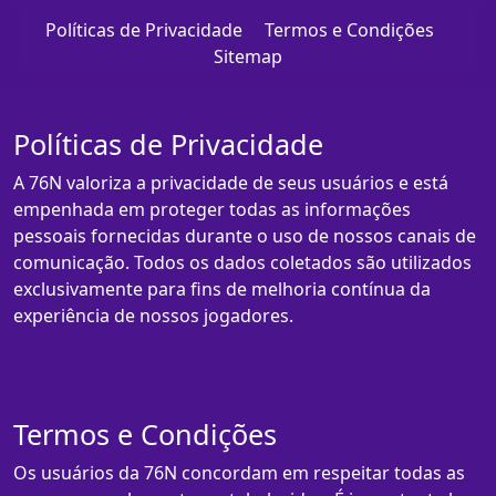
Políticas de Privacidade
Termos e Condições
Sitemap
Políticas de Privacidade
A 76N valoriza a privacidade de seus usuários e está
empenhada em proteger todas as informações
pessoais fornecidas durante o uso de nossos canais de
comunicação. Todos os dados coletados são utilizados
exclusivamente para fins de melhoria contínua da
experiência de nossos jogadores.
Termos e Condições
Os usuários da 76N concordam em respeitar todas as