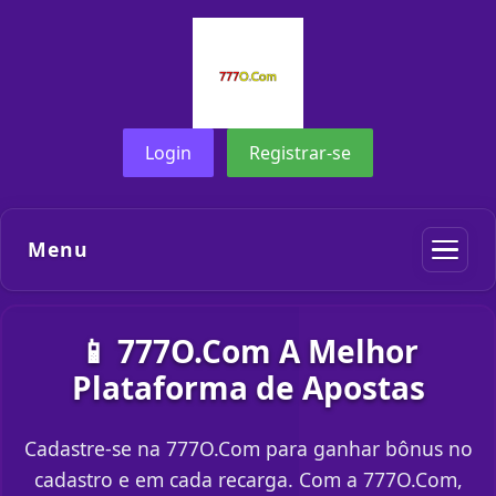
Login
Registrar-se
Menu
📱 777O.Com A Melhor
Plataforma de Apostas
Cadastre-se na 777O.Com para ganhar bônus no
cadastro e em cada recarga. Com a 777O.Com,