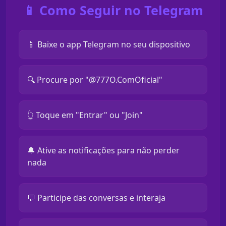
📱 Como Seguir no Telegram
📱 Baixe o app Telegram no seu dispositivo
🔍 Procure por "@777O.ComOficial"
👆 Toque em "Entrar" ou "Join"
🔔 Ative as notificações para não perder
nada
💬 Participe das conversas e interaja