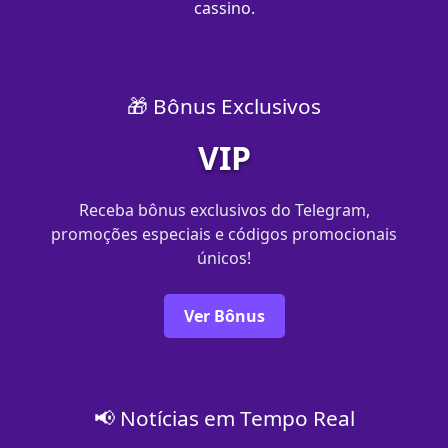
cassino.
🎁 Bônus Exclusivos
VIP
Receba bônus exclusivos do Telegram,
promoções especiais e códigos promocionais
únicos!
Ver Bônus
📢 Notícias em Tempo Real