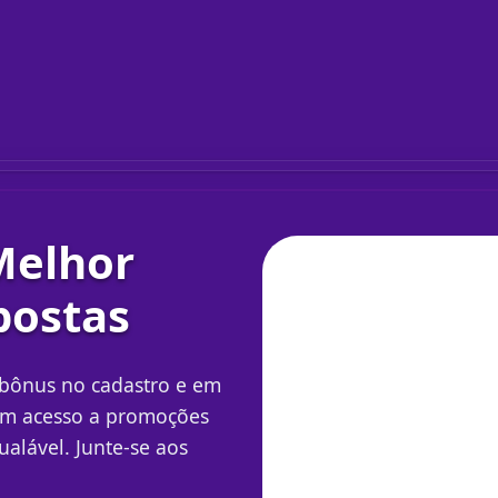
Melhor
postas
 bônus no cadastro e em
tem acesso a promoções
ualável. Junte-se aos