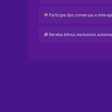
💬 Participe das conversas e interaj
🎁 Receba bônus exclusivos autom