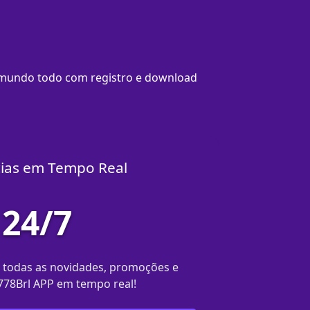
m
do mundo todo com registro e download
cias em Tempo Real
24/7
e todas as novidades, promoções e
778Brl APP em tempo real!