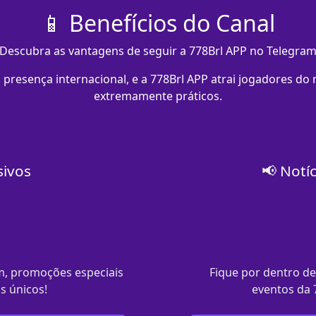
📱 Benefícios do Canal
Descubra as vantagens de seguir a 778Brl APP no Telegra
i presença internacional, e a 778Brl APP atrai jogadores 
extremamente práticos.
sivos
📢 Notí
m, promoções especiais
Fique por dentro d
s únicos!
eventos da 