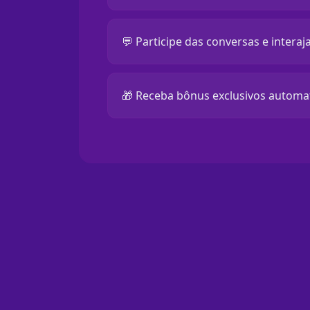
💬 Participe das conversas e interaj
🎁 Receba bônus exclusivos autom