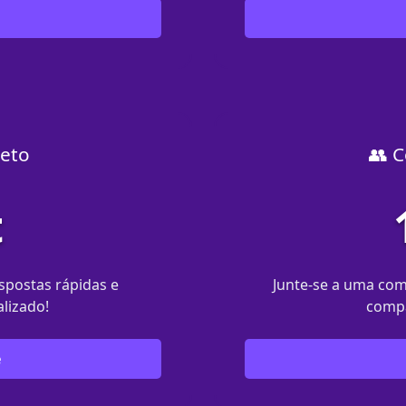
reto
👥 
t
espostas rápidas e
Junte-se a uma com
lizado!
compa
e