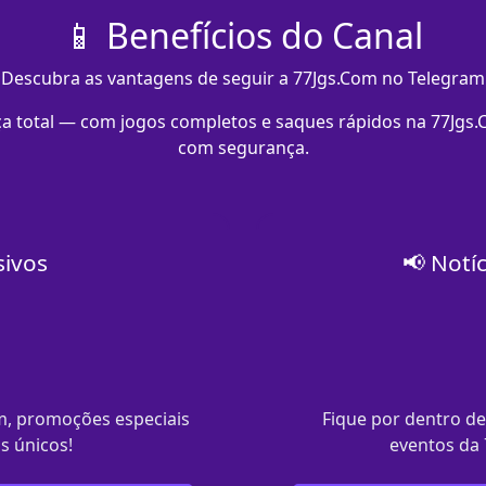
📱 Benefícios do Canal
Descubra as vantagens de seguir a 77Jgs.Com no Telegram
a total — com jogos completos e saques rápidos na 77Jgs.
com segurança.
sivos
📢 Notí
m, promoções especiais
Fique por dentro d
s únicos!
eventos da