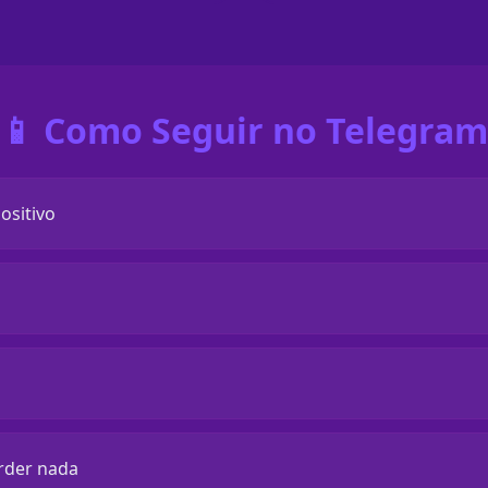
📱 Como Seguir no Telegram
ositivo
erder nada