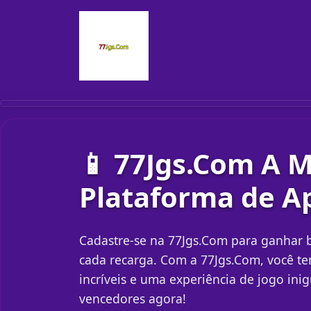
📱 77Jgs.Com A 
Plataforma de A
Cadastre-se na 77Jgs.Com para ganhar 
cada recarga. Com a 77Jgs.Com, você t
incríveis e uma experiência de jogo inig
vencedores agora!