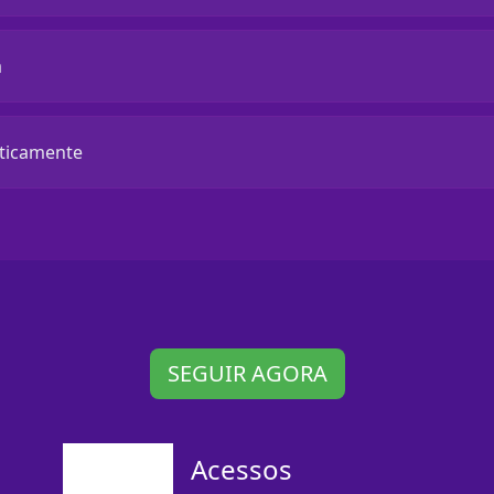
a
aticamente
SEGUIR AGORA
Acessos