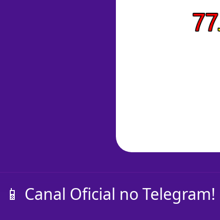
📱 Canal Oficial no Telegram!