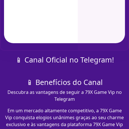
📱 Canal Oficial no Telegram!
📱 Benefícios do Canal
Descubra as vantagens de seguir a 79X Game Vip no
Telegram
Em um mercado altamente competitivo, a 79X Game
Vip conquista elogios unânimes graças ao seu charme
exclusivo e às vantagens da plataforma 79X Game Vip