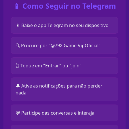
📱 Como Seguir no Telegram
📱 Baixe o app Telegram no seu dispositivo
🔍 Procure por "@79X Game VipOficial"
👆 Toque em "Entrar" ou "Join"
🔔 Ative as notificações para não perder
nada
💬 Participe das conversas e interaja