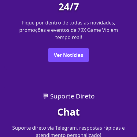
24/7
Fique por dentro de todas as novidades,
promoções e eventos da 79X Game Vip em
tempo real!
Ver Notícias
💬 Suporte Direto
Chat
Suporte direto via Telegram, respostas rápidas e
atendimento personalizado!