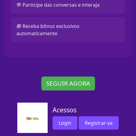
💬 Participe das conversas e interaja
🎁 Receba bônus exclusivos
automaticamente
SEGUIR AGORA
Acessos
Login
Registrar-se