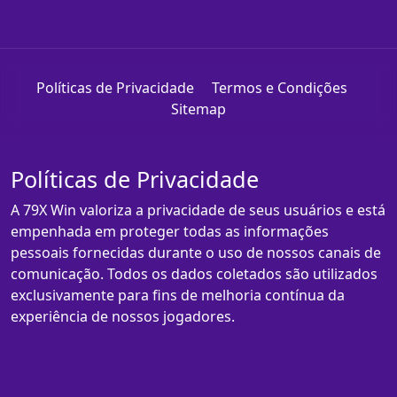
Políticas de Privacidade
Termos e Condições
Sitemap
Políticas de Privacidade
A 79X Win valoriza a privacidade de seus usuários e está
empenhada em proteger todas as informações
pessoais fornecidas durante o uso de nossos canais de
comunicação. Todos os dados coletados são utilizados
exclusivamente para fins de melhoria contínua da
experiência de nossos jogadores.