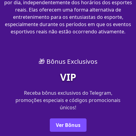
por dia, independentemente dos horários dos esportes
reais. Elas oferecem uma forma alternativa de
entretenimento para os entusiastas do esporte,
especialmente durante os períodos em que os eventos
esportivos reais não estão ocorrendo ativamente.
🎁 Bônus Exclusivos
VIP
Receba bônus exclusivos do Telegram,
promoções especiais e códigos promocionais
únicos!
Ver Bônus