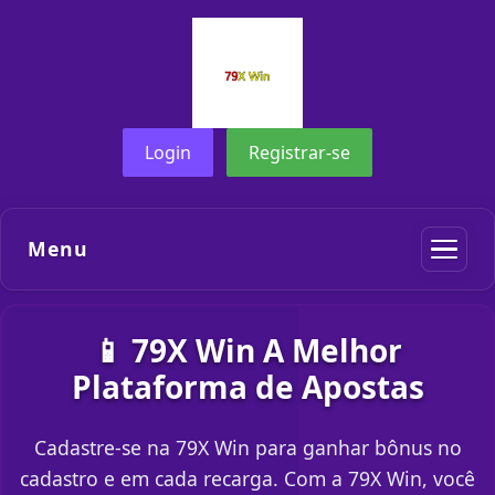
Login
Registrar-se
Menu
📱 79X Win A Melhor
Plataforma de Apostas
Cadastre-se na 79X Win para ganhar bônus no
cadastro e em cada recarga. Com a 79X Win, você