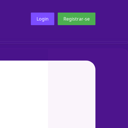
Login
Registrar-se