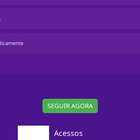
a
aticamente
SEGUIR AGORA
Acessos