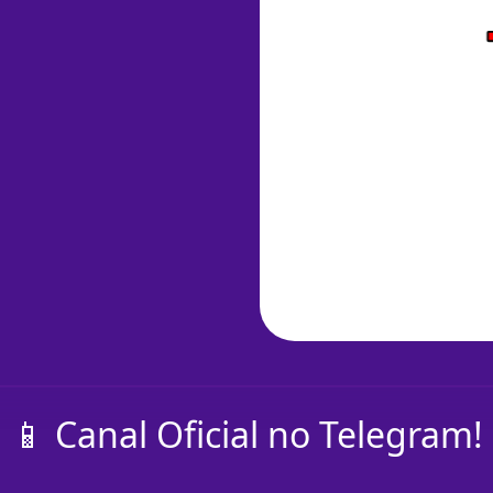
📱 Canal Oficial no Telegram!