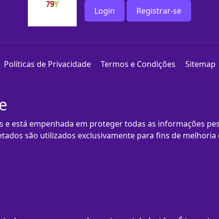
Login
Registrar-se
Políticas de Privacidade
Termos e Condições
Sitemap
de
ios e está empenhada em proteger todas as informações pe
tados são utilizados exclusivamente para fins de melhoria