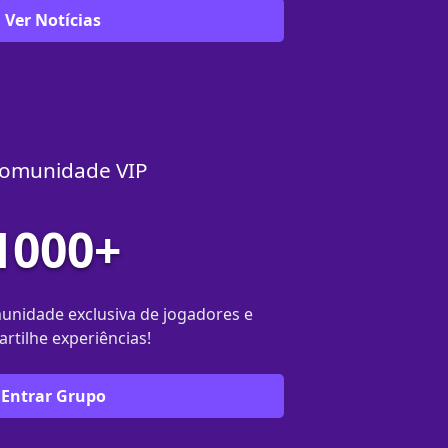
Ver Notícias
Comunidade VIP
1000+
unidade exclusiva de jogadores e
rtilhe experiências!
Entrar Grupo